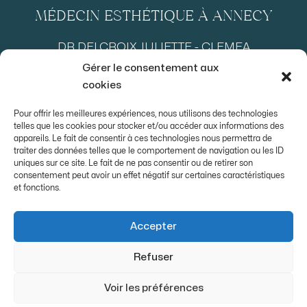
MÉDECIN ESTHÉTIQUE À ANNECY
DR DELCROIX JULIETTE - CLEMEA
Gérer le consentement aux
cookies
Dr Delcroix
Pour offrir les meilleures expériences, nous utilisons des technologies
Le centre
telles que les cookies pour stocker et/ou accéder aux informations des
Epilation Laser
appareils. Le fait de consentir à ces technologies nous permettra de
Médecine Esthétique
traiter des données telles que le comportement de navigation ou les ID
uniques sur ce site. Le fait de ne pas consentir ou de retirer son
Soins visage & corps
consentement peut avoir un effet négatif sur certaines caractéristiques
Tarifs
et fonctions.
Contact
Mentions légales
Accepter
Refuser
Voir les préférences