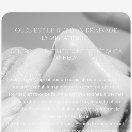
QUEL EST LE BUT D’UN DRAINAGE
LYMPHATIQUE ?
CENTRE LASER ET MÉDECINE ESTHÉTIQUE À
ANNECY
Le drainage lymphatique du corps stimule la circulation
sanguine, réduit les gonflements (œdèmes, jambes
lourdes) et favorise l’élimination des toxines. Il permet
donc d’affiner considérablement la silhouette et de
réduire l’aspect de la cellulite, tout en renforçant le
système immunitaire.
Le Miracle face par la Méthode Renata França permet
de drainer le visage et d’en modeler les contours.